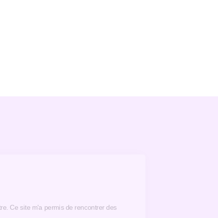
d'autres sites n'offrent pas, comme Near me,
j’ai connu
 de faire ça, mais ils veulent s'enrichir grâce
 géniaux ici. La qualité est irréprochable,
tre. Ce site m'a permis de rencontrer des