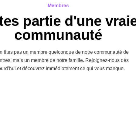
personnes intéressantes et il est très bien géré.
Membres
tes partie d'une vrai
communauté
Jack Richard
J’ai rencontré l’amour de ma 
n’êtes pas un membre quelconque de notre communauté de
ntres, mais un membre de notre famille. Rejoignez-nous dès
J'étais sur le point d'abandonner l'espoir de trou
ourd’hui et découvrez immédiatement ce qui vous manque.
Cette petite lueur m'a amenée ici et ça en valait
peux imaginer personne de meilleur.
Lisa Stoner
Aucun Enregistrement Trouvé.
Site de rencontre fantastique
Dating Club est de loin mon site préféré parmi tou